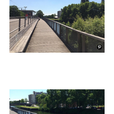
MAÎTRISE D'OEUVRE
SERUE INGÉNIERIE, EGIS RAIL, ALFRED PETER,
STOA
SURFACE
810 M²
COÛT
3 700 000 € HT
MISSION
MISSION COMPLÈTE
CRÉDITS IMAGES
STOA