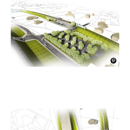
DE L'ETOILE
MAÎTRISE D'OEUVRE
STOA, EURECA, SITÉTUDES
SURFACE
1 330 ML
COÛT
20 500 € HT
MISSION
ETUDE D'URBANISME
CRÉDITS IMAGES
STOA